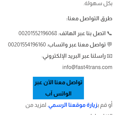
بكل سهولة.
طرق التواصل معنا:
📞
اتصل بنا عبر الهاتف
: 00201552196068
💬
تواصل معنا عبر واتساب
: 00201554196160
📧
راسلنا عبر البريد الإلكتروني
:
info@fast4trans.com
تواصل معنا الآن عبر
الواتس آب
أو قم ب
زيارة موقعنا الرسمي
. لمزيد من