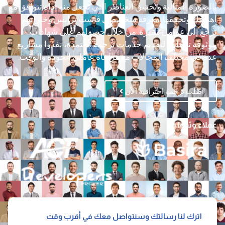
بالصورة المثالية وتحقيق العناصر التي تجعل منه أداة تتوافق مع
أهدافك وتحققها. معرفة متخصصي فاست ترانس وخبراتهم
ترجع إلى عوامل مميزة. من خلال حصولهم على شهادات
موثوقة تؤهلهم لتقديم خدمات ترجمة معتمدة، نفذوا مشاريع
عدة في مختلف المجالات مع مراعاة عاملي الجودة والوقت.
اطلب ترجمة احترافية الأن
عملاء وثقوا بنا
اترك لنا رسالتك وسنتواصل معك في أقرب وقت