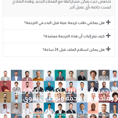
تخصص حيث يمكن مشاركتها مع العملاء الجديد، وهذه النماذج
ليست خاصة بأي عميل آخر.
هل يمكنني طلب ترجمة عينة قبل البدء في الترجمة؟
كيف يتم إثبات أن هذه الترجمة معتمدة؟
هل يمكن استلام الملف قبل 24 ساعة؟
المترجمين
ترجمة يقدمها لك أكثر من 200 خبير
ومتخصص ترجمة وتوطين لغوي.
فريق المترجمين على دراية كاملة باحتياجات النص لترجمته