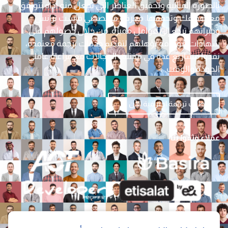
بالصورة المثالية وتحقيق العناصر التي تجعل منه أداة تتوافق
مع أهدافك وتحققها. معرفة متخصصي فاست ترانس
وخبراتهم ترجع إلى عوامل مميزة. من خلال حصولهم على
شهادات موثوقة تؤهلهم لتقديم خدمات ترجمة معتمدة،
نفذوا مشاريع عدة في مختلف المجالات مع مراعاة عاملي
الجودة والوقت.
اطلب ترجمة احترافية الأن
عملاء وثقوا بنا