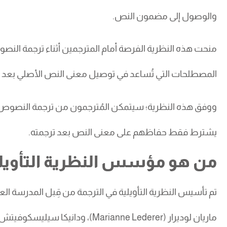
والوصول إلى مضمون النص.
منحت هذه النظرية الفرصة أمام المترجمين أثناء ترجمة النص
المصطلحات التي تُساعد في توصيل معنى النص الأصلي بعد ا
ووفق هذه النظرية؛ سيتمكن المُترجمون من ترجمة النصو
يشترط فقط حفاظهم على معنى النص بعد ترجمته.
من هو مؤسس النظرية التأويل
تم تأسيس النظرية التأويلية في الترجمة من قِبل المدرسة الع
ماريان لوديرار (Marianne Lederer)، ودانيكا سيليسكوفيتش (Danica Seleskovitch) في القرن العشرين.