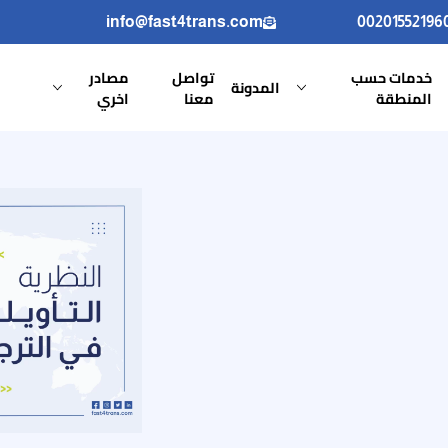
info@fast4trans.com
00201552196
خدمات حسب
تواصل
مصادر
المدونة
المنطقة
معنا
اخري