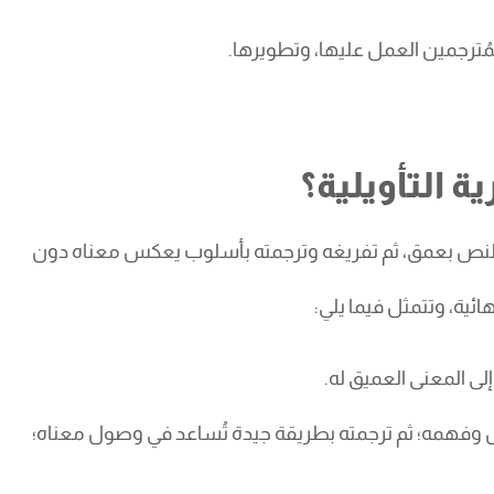
ُترجمين العمل عليها، وتطويرها.
 التأويلية؟
م النص بعمق، ثم تفريغه وترجمته بأسلوب يعكس معناه دون
ائية، وتتمثل فيما يلي:
لى المعنى العميق له.
نص وفهمه؛ ثم ترجمته بطريقة جيدة تُساعد في وصول معناه؛