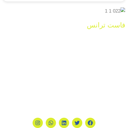
فاست ترانس
هي شريكك الأمثل في عالم
الترجمة. نقدم لك خدمات ترجمة احترافية
بمعايير عالمية، مع ضمان الدقة والسرعة
في التسليم. فريقنا المتخصص يلتزم بأعلى
معايير الجودة، وخدمة عملائنا متاحة لك على
مدار الساعة. ثق بنا لتحصل على أفضل
تجربة ترجمة.
تابعنا على مواقع التواصل الاجتماعي :